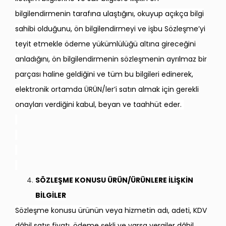
bilgilendirmenin tarafına ulaştığını, okuyup açıkça bilgi
sahibi olduğunu, ön bilgilendirmeyi ve işbu Sözleşme’yi
teyit etmekle ödeme yükümlülüğü altına gireceğini
anladığını, ön bilgilendirmenin sözleşmenin ayrılmaz bir
parçası haline geldiğini ve tüm bu bilgileri edinerek,
elektronik ortamda ÜRÜN/ler’i satın almak için gerekli
onayları verdiğini kabul, beyan ve taahhüt eder.
SÖZLEŞME KONUSU ÜRÜN/ÜRÜNLERE İLİŞKİN
BİLGİLER
Sözleşme konusu ürünün veya hizmetin adı, adeti, KDV
dâhil satış fiyatı, ödeme şekli ve varsa vergiler dâhil