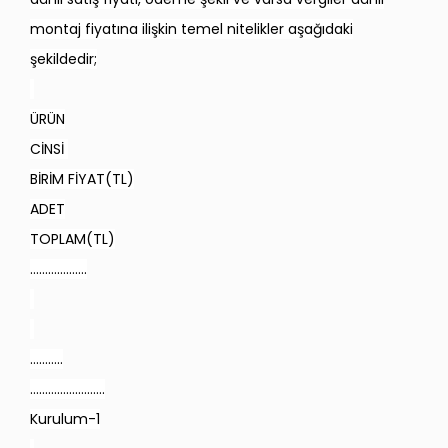
montaj fiyatına ilişkin temel nitelikler aşağıdaki
şekildedir;
ÜRÜN
CİNSİ
BİRİM FİYAT(TL)
ADET
TOPLAM(TL)
……………….
………..
…………………….
Kurulum-1